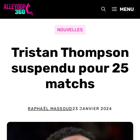
Aller
MENU
au
contenu
NOUVELLES
Tristan Thompson
suspendu pour 25
matchs
RAPHAËL MASSOUD
23 JANVIER 2024