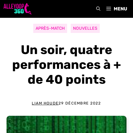
Aller
MENU
au
contenu
APRÈS-MATCH
NOUVELLES
Un soir, quatre
performances à +
de 40 points
LIAM HOUDE
29 DÉCEMBRE 2022