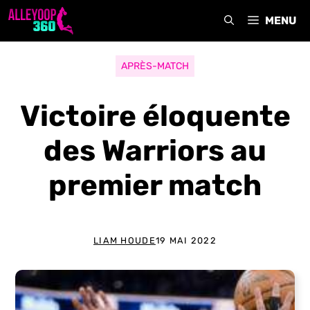
Aller
MENU
au
contenu
APRÈS-MATCH
Victoire éloquente
des Warriors au
premier match
LIAM HOUDE
19 MAI 2022