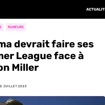
ACTUALIT
S
RUMEURS
a devrait faire ses
er League face à
n Miller
E
5 JUILLET 2023