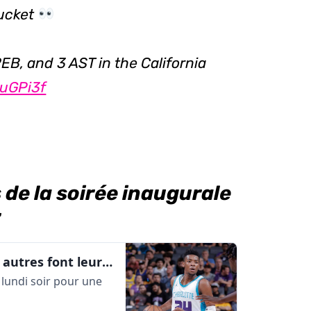
bucket
REB, and 3 AST in the California
buGPi3f
s de la soirée inaugurale
:
Brandon Miller, Jaime Jaquez Jr et autres font leur entrée en matière en Summer League | AlleyOop360
n lundi soir pour une