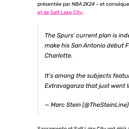
présentée par
NBA 2K24
– et conséque
et de Salt Lake City
.
The Spurs' current plan is i
make his San Antonio debut Fr
Charlotte.
It's among the subjects featu
Extravaganza that just went l
— Marc Stein (@TheSteinLine
Sacramento et Salt Lake City ont déjà 