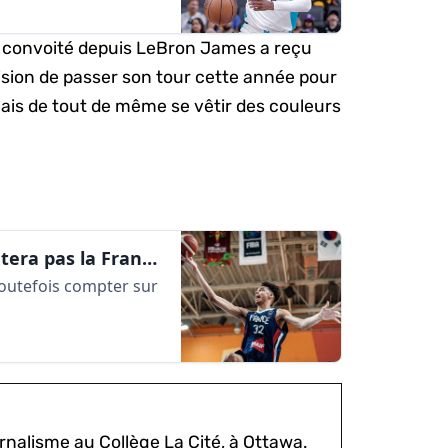
lus convoité depuis LeBron James a reçu
cision de passer son tour cette année pour
ais de tout de même se vêtir des couleurs
Victor Wembanyama ne représentera pas la France à la Coupe du monde | AlleyOop360
toutefois compter sur
rnalisme au Collège La Cité, à Ottawa.