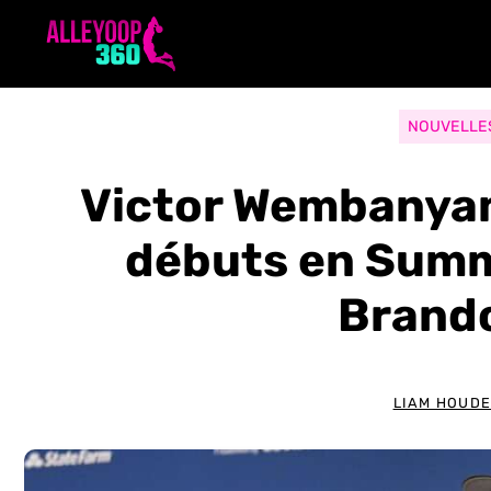
Aller
au
contenu
NOUVELLE
Victor Wembanyam
débuts en Summ
Brando
LIAM HOUD