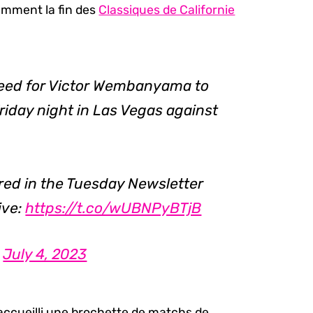
mment la fin des
Classiques de Californie
ndeed for Victor Wembanyama to
iday night in Las Vegas against
red in the Tuesday Newsletter
ive:
https://t.co/wUBNPyBTjB
)
July 4, 2023
accueilli une brochette de matchs de