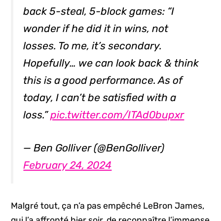
back 5-steal, 5-block games: “I
wonder if he did it in wins, not
losses. To me, it’s secondary.
Hopefully… we can look back & think
this is a good performance. As of
today, I can’t be satisfied with a
loss.”
pic.twitter.com/ITAd0bupxr
— Ben Golliver (@BenGolliver)
February 24, 2024
Malgré tout, ça n’a pas empêché LeBron James,
qui l’a affronté hier soir, de reconnaître l’immense