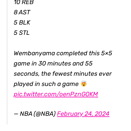
10 REB
8 AST
5 BLK
5 STL
Wembanyama completed this 5×5
game in 30 minutes and 55
seconds, the fewest minutes ever
played in such a game
pic.twitter.com/oenPznGOKM
— NBA (@NBA)
February 24, 2024