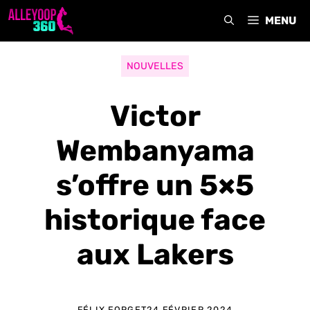
Aller
MENU
au
contenu
NOUVELLES
Victor
Wembanyama
s’offre un 5×5
historique face
aux Lakers
FÉLIX FORGET
24 FÉVRIER 2024