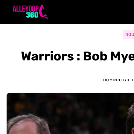
Aller
au
contenu
NOU
Warriors : Bob My
DOMINIC GIL