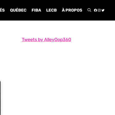
FACEBOO
INSTA
TWIT
ÉS
QUÉBEC
FIBA
LECB
À PROPOS
Tweets by AlleyOop360