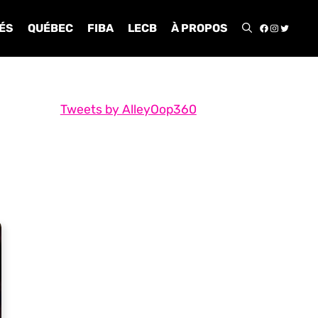
FACEBOO
INSTA
TWIT
ÉS
QUÉBEC
FIBA
LECB
À PROPOS
Tweets by AlleyOop360