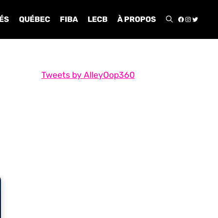
FACEBOO
INSTA
TWIT
ÉS
QUÉBEC
FIBA
LECB
À PROPOS
Tweets by AlleyOop360