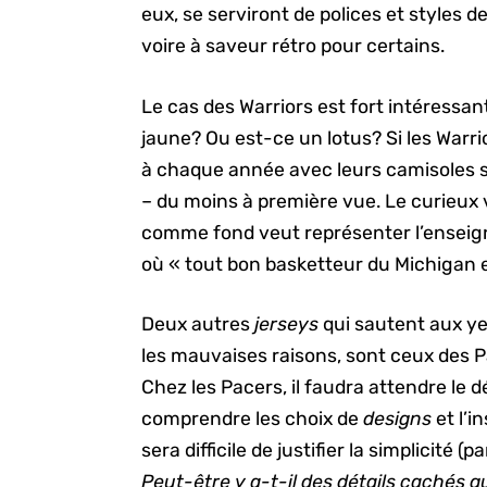
eux, se serviront de polices et style
voire à saveur rétro pour certains.
Le cas des Warriors est fort intéressan
jaune? Ou est-ce un lotus? Si les Warri
à chaque année avec leurs camisoles sp
– du moins à première vue. Le curieux v
comme fond veut représenter l’enseign
où « tout bon basketteur du Michigan e
Deux autres
jerseys
qui sautent aux ye
les mauvaises raisons, sont ceux des P
Chez les Pacers, il faudra attendre le d
comprendre les choix de
designs
et l’i
sera difficile de justifier la simplicité
Peut-être y a-t-il des détails cachés q