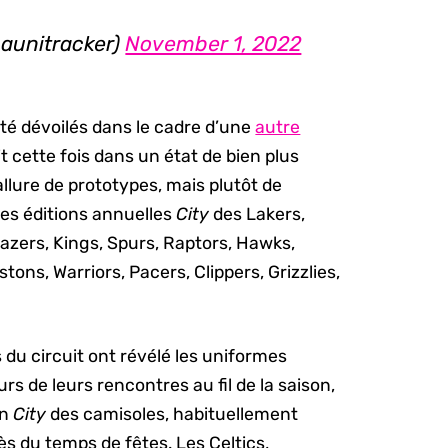
aunitracker)
November 1, 2022
té dévoilés dans le cadre d’une
autre
oit cette fois dans un état de bien plus
allure de prototypes, mais plutôt de
 les éditions annuelles
City
des Lakers,
Blazers, Kings, Spurs, Raptors, Hawks,
tons, Warriors, Pacers, Clippers, Grizzlies,
 du circuit ont révélé les uniformes
urs de leurs rencontres au fil de la saison,
on
City
des camisoles, habituellement
s du temps de fêtes. Les Celtics,