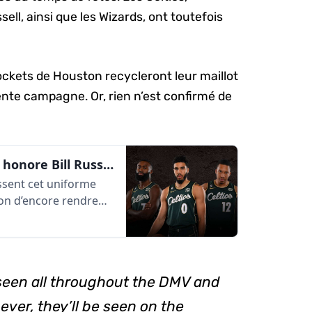
ll, ainsi que les Wizards, ont toutefois
ockets de Houston recycleront leur maillot
nte campagne. Or, rien n’est confirmé de
La gamme City Edition des Celtics honore Bill Russell | AlleyOop360
ssent cet uniforme
tion d’encore rendre
seen all throughout the DMV and
 ever, they’ll be seen on the