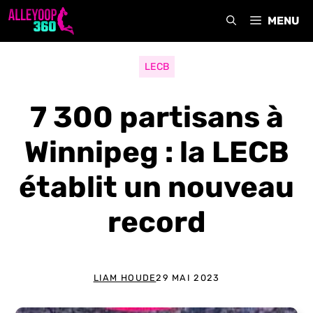
Aller
MENU
au
contenu
LECB
7 300 partisans à
Winnipeg : la LECB
établit un nouveau
record
LIAM HOUDE
29 MAI 2023