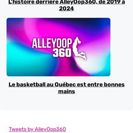
L’histoire derrière AlleyOop360, de 2019 à
2024
Le basketball au Québec est entre bonnes
mains
Tweets by AlleyOop360