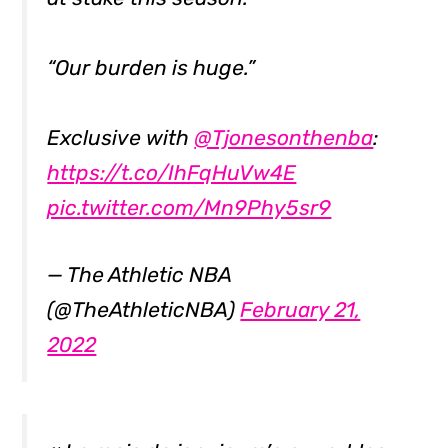
“Our burden is huge.”
Exclusive with
@Tjonesonthenba
:
https://t.co/IhFqHuVw4E
pic.twitter.com/Mn9Phy5sr9
— The Athletic NBA
(@TheAthleticNBA)
February 21,
2022