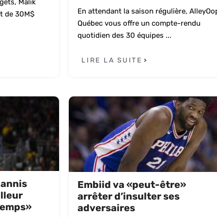
gets, Malik
En attendant la saison régulière, AlleyOo
at de 30M$
Québec vous offre un compte-rendu
quotidien des 30 équipes ...
LIRE LA SUITE
iannis
Embiid va «peut-être»
lleur
arrêter d’insulter ses
 temps»
adversaires