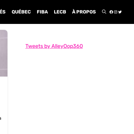
FACEBOO
INSTA
TWIT
ÉS
QUÉBEC
FIBA
LECB
À PROPOS
Tweets by AlleyOop360
a