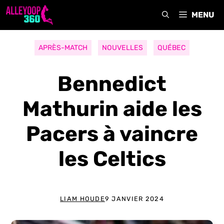
Aller
MENU
au
contenu
APRÈS-MATCH
NOUVELLES
QUÉBEC
Bennedict
Mathurin aide les
Pacers à vaincre
les Celtics
LIAM HOUDE
9 JANVIER 2024