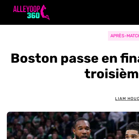
Aller
au
contenu
APRÈS-MATC
Boston passe en fin
troisièm
LIAM HOU