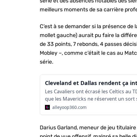
série et des absences notables des sien
meilleurs moments de sa carrière profe
C’est à se demander si la présence de 
mollet gauche) aurait pu faire la diffé
de 33 points, 7 rebonds, 4 passes décis
Mobley –, comme c’était le cas au Matc
série.
Les Cavaliers ont écrasé les Celtics au 
que les Mavericks ne réservent un sort 
en Oklahoma.
alleyoop360.com
Darius Garland, meneur de jeu titulair
point de vue offensif, malgré sa belle d