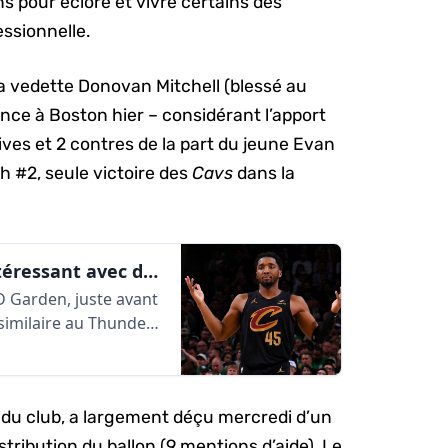
s pour éclore et vivre certains des
ssionnelle.
la vedette Donovan Mitchell (blessé au
rence à Boston hier – considérant l’apport
ives et 2 contres de la part du jeune Evan
h #2, seule victoire des
Cavs
dans la
Cleveland et Dallas rendent ça intéressant avec des victoires aux Matchs #2 | AlleyOop360
TD Garden, juste avant
similaire au Thunder
e du club, a largement déçu mercredi d’un
istribution du ballon (9 mentions d’aide). Le