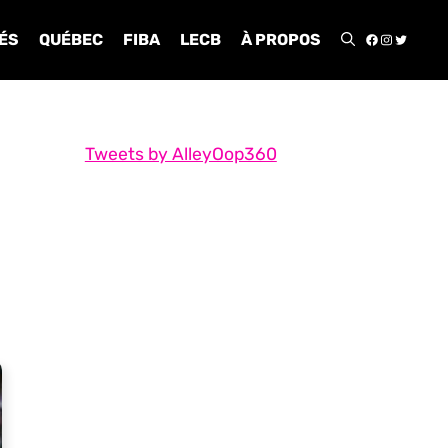
FACEBOO
INSTA
TWIT
ÉS
QUÉBEC
FIBA
LECB
À PROPOS
Tweets by AlleyOop360