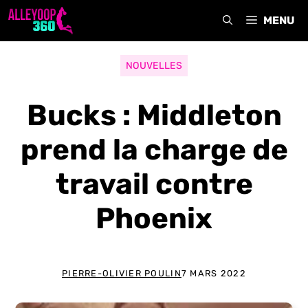
Aller
MENU
au
contenu
NOUVELLES
Bucks : Middleton
prend la charge de
travail contre
Phoenix
PIERRE-OLIVIER POULIN
7 MARS 2022