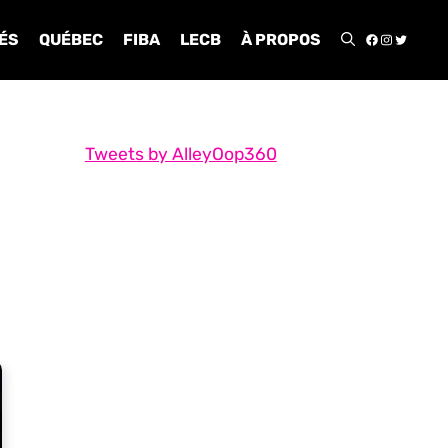
FACEBOO
INSTA
TWIT
ÉS
QUÉBEC
FIBA
LECB
À PROPOS
Tweets by AlleyOop360