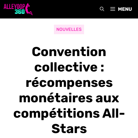
Aller
MENU
au
contenu
NOUVELLES
Convention
collective :
récompenses
monétaires aux
compétitions All-
Stars