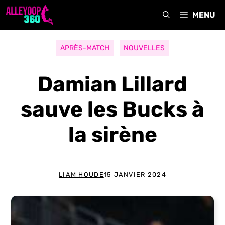
Aller
MENU
au
contenu
APRÈS-MATCH
NOUVELLES
Damian Lillard
sauve les Bucks à
la sirène
LIAM HOUDE
15 JANVIER 2024