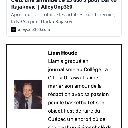
C’est une amende de 25 000 $ pour Darko
Rajakovic | AlleyOop360
Après qu’il ait critiqué les arbitres mardi dernier,
la NBA a puni Darko Rajakovic.
alleyoop360.com
Liam Houde
Liam a gradué en
journalisme au Collège La
Cité, à Ottawa. Il aime
marier son amour de la
rédaction avec sa passion
pour le basketball et son
objectif est de faire du
Québec un endroit où ce
sport est un élément clé de