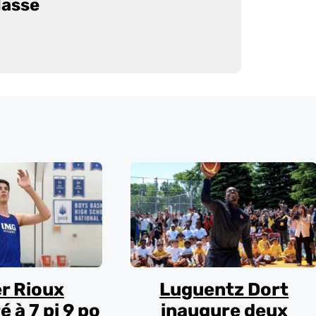
Masse
er Rioux
Luguentz Dort
é à 7 pi 9 po
inaugure deux