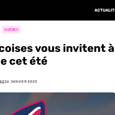
ACTUALIT
QUÉBEC
oises vous invitent à
ce cet été
SSE
26 JANVIER 2023