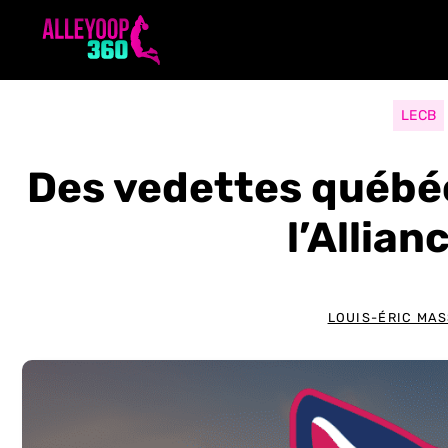
Aller
au
contenu
LECB
Des vedettes québéc
l’Allian
LOUIS-ÉRIC MA