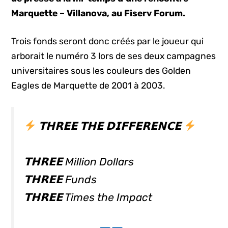
Marquette – Villanova, au Fiserv Forum.
Trois fonds seront donc créés par le joueur qui
arborait le numéro 3 lors de ses deux campagnes
universitaires sous les couleurs des Golden
Eagles de Marquette de 2001 à 2003.
𝗧𝗛𝗥𝗘𝗘 𝗧𝗛𝗘 𝗗𝗜𝗙𝗙𝗘𝗥𝗘𝗡𝗖𝗘
𝗧𝗛𝗥𝗘𝗘 Million Dollars
𝗧𝗛𝗥𝗘𝗘 Funds
𝗧𝗛𝗥𝗘𝗘 Times the Impact