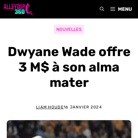
Aller
MENU
au
contenu
NOUVELLES
Dwyane Wade offre
3 M$ à son alma
mater
LIAM HOUDE
16 JANVIER 2024