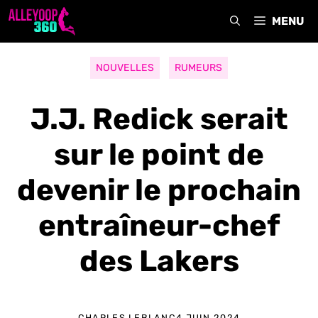
Aller
MENU
au
contenu
NOUVELLES
RUMEURS
J.J. Redick serait
sur le point de
devenir le prochain
entraîneur-chef
des Lakers
CHARLES LEBLANC
4 JUIN 2024