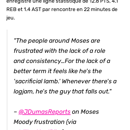
enregistré une ligne statistique de 12.8 PTS, 4.1
REB et 1.4 AST par rencontre en 22 minutes de
jeu.
"The people around Moses are
frustrated with the lack of a role
and consistency…For the lack of a
better term it feels like he's the
'sacrificial lamb.' Whenever there's a
logjam, he's the guy that falls out."
–
@JDumasReports
on Moses
Moody frustration (via