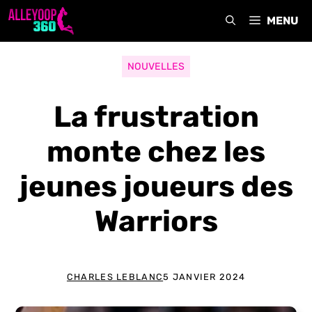
Aller
MENU
au
contenu
NOUVELLES
La frustration
monte chez les
jeunes joueurs des
Warriors
CHARLES LEBLANC
5 JANVIER 2024