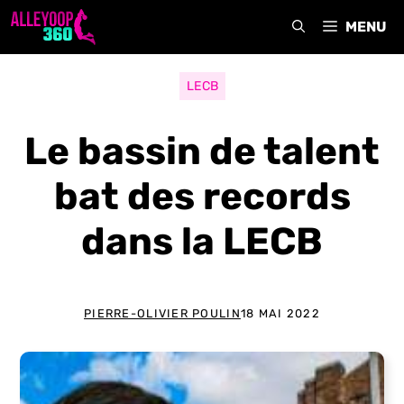
Aller
MENU
au
contenu
LECB
Le bassin de talent
bat des records
dans la LECB
PIERRE-OLIVIER POULIN
18 MAI 2022