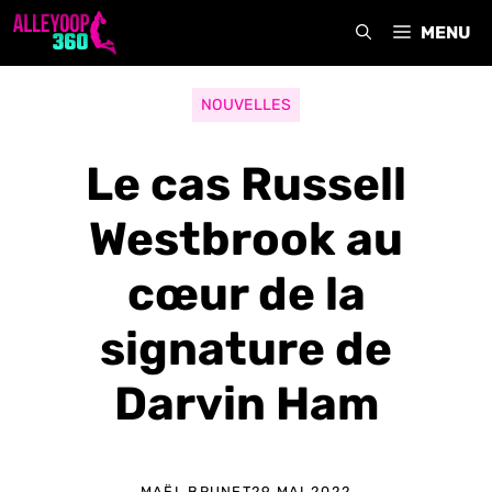
Aller
MENU
au
contenu
NOUVELLES
Le cas Russell
Westbrook au
cœur de la
signature de
Darvin Ham
MAËL BRUNET
29 MAI 2022