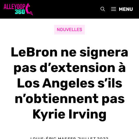
Aller
MENU
au
contenu
NOUVELLES
LeBron ne signera
pas d’extension à
Los Angeles s’ils
n’obtiennent pas
Kyrie Irving
LOUIS-ÉRIC MASSE
9 JUILLET 2022