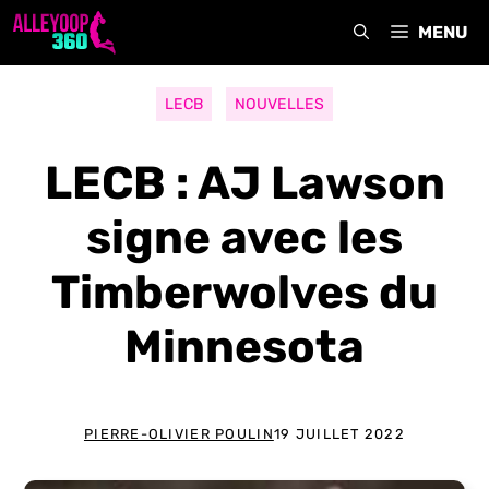
Aller
MENU
au
contenu
LECB
NOUVELLES
LECB : AJ Lawson
signe avec les
Timberwolves du
Minnesota
PIERRE-OLIVIER POULIN
19 JUILLET 2022