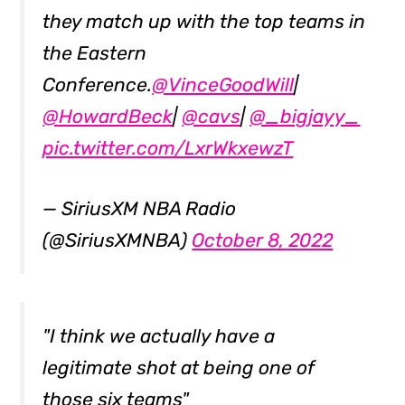
they match up with the top teams in
the Eastern
Conference.
@VinceGoodWill
|
@HowardBeck
|
@cavs
|
@_bigjayy_
pic.twitter.com/LxrWkxewzT
— SiriusXM NBA Radio
(@SiriusXMNBA)
October 8, 2022
"I think we actually have a
legitimate shot at being one of
those six teams"