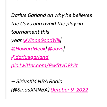
Darius Garland on why he believes
the Cavs can avoid the play-in
tournament this
year.
@VinceGoodWill
|
@HowardBeck
|
@cavs
|
@dariusgarland
pic.twitter.com/PwfdvC9k2t
— SiriusXM NBA Radio
(@SiriusXMNBA)
October 9, 2022