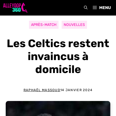
Aller
MENU
au
contenu
APRÈS-MATCH
NOUVELLES
Les Celtics restent
invaincus à
domicile
RAPHAËL MASSOUD
14 JANVIER 2024