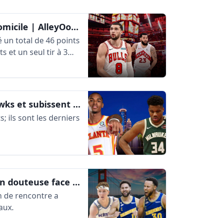
Chicago exerce sa vengeance à domicile | AlleyOop360
é un total de 46 points
s et un seul tir à 3
Les Bucks s’inclinent face aux Hawks et subissent leur première défaite
; ils sont les derniers
47 points de Steph Curry et une fin douteuse face aux Kings | AlleyOop360
in de rencontre a
aux.