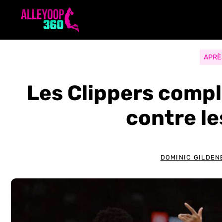
Aller
au
contenu
APRÈ
Les Clippers comp
contre le
DOMINIC GILDEN