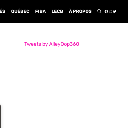
FACEBOO
INSTA
TWIT
ÉS
QUÉBEC
FIBA
LECB
À PROPOS
Tweets by AlleyOop360