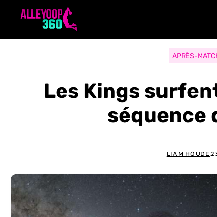
Aller
au
contenu
APRÈS-MATC
Les Kings surfent
séquence 
LIAM HOUDE
2