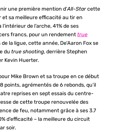
enir une première mention d’
All-Star
cette
et sa meilleure efficacité au tir en
à l’intérieur de l’arche, 41% de ses
ancers francs, pour un rendement
true
 de la ligue, cette année, De’Aaron Fox se
re du
true shooting
, derrière Stephen
r Kevin Huerter.
n pour Mike Brown et sa troupe en ce début
 18 points, agrémentés de 6 rebonds, qu’il
quatre reprises en sept essais du centre-
tresse de cette troupe renouvelée des
quence de feu, notamment grâce à ses 3.7
% d’efficacité – la meilleure du circuit
r soir.