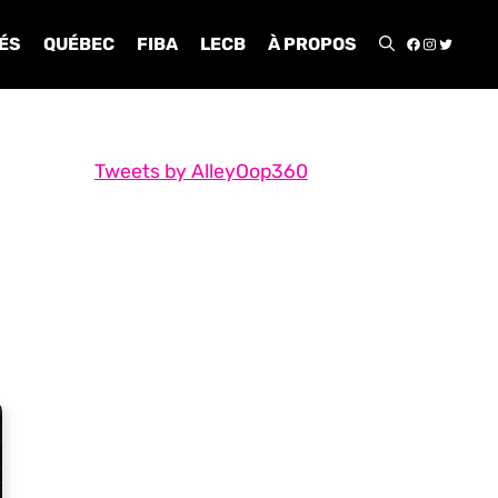
FACEBOO
INSTA
TWIT
ÉS
QUÉBEC
FIBA
LECB
À PROPOS
Tweets by AlleyOop360