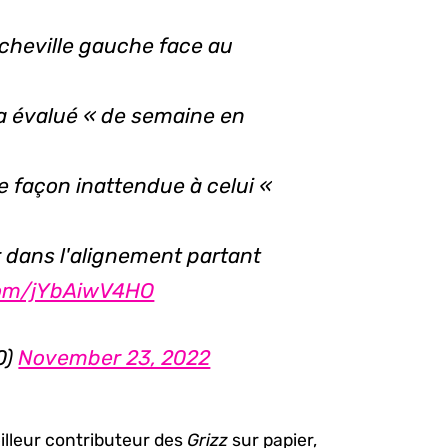
 cheville gauche face au
ra évalué « de semaine en
e façon inattendue à celui «
r dans l'alignement partant
.com/jYbAiwV4HO
0)
November 23, 2022
illeur contributeur des
Grizz
sur papier,