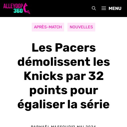
Aller
MENU
au
contenu
APRÈS-MATCH
NOUVELLES
Les Pacers
démolissent les
Knicks par 32
points pour
égaliser la série
RAPHAËL MASSOUD
12 MAI 2024