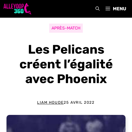
Aller
MENU
au
contenu
APRÈS-MATCH
Les Pelicans
créent l’égalité
avec Phoenix
LIAM HOUDE
25 AVRIL 2022