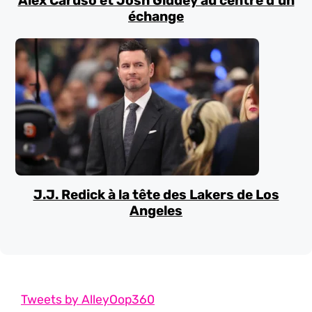
Alex Caruso et Josh Giddey au centre d’un
échange
J.J. Redick à la tête des Lakers de Los
Angeles
Tweets by AlleyOop360