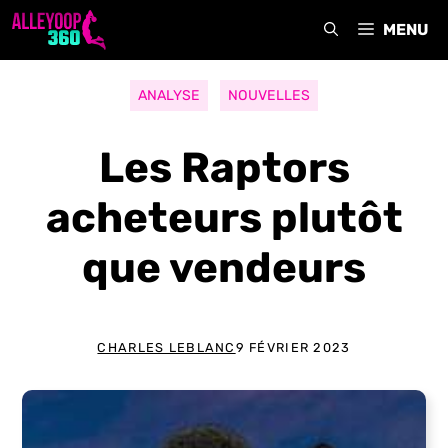
Aller
MENU
au
contenu
ANALYSE
NOUVELLES
Les Raptors
acheteurs plutôt
que vendeurs
CHARLES LEBLANC
9 FÉVRIER 2023