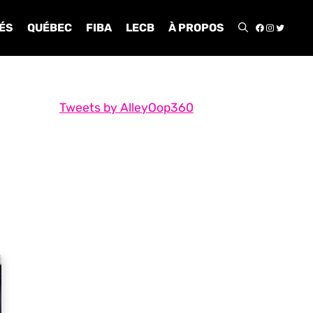
FACEBOO
INSTA
TWIT
ÉS
QUÉBEC
FIBA
LECB
À PROPOS
Tweets by AlleyOop360