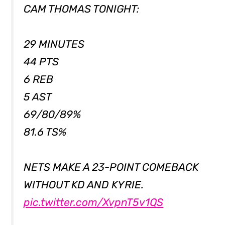
CAM THOMAS TONIGHT:
29 MINUTES
44 PTS
6 REB
5 AST
69/80/89%
81.6 TS%
NETS MAKE A 23-POINT COMEBACK
WITHOUT KD AND KYRIE.
pic.twitter.com/XvpnT5v1QS