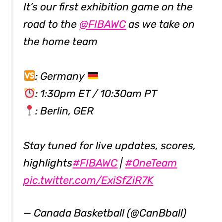
It’s our first exhibition game on the
road to the
@FIBAWC
as we take on
the home team
: Germany
: 1:30pm ET / 10:30am PT
: Berlin, GER
Stay tuned for live updates, scores,
highlights
#FIBAWC
|
#OneTeam
pic.twitter.com/ExiSfZiR7K
— Canada Basketball (@CanBball)