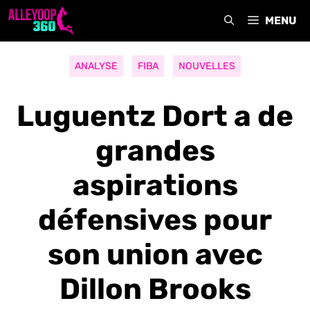
Aller
MENU
au
contenu
ANALYSE
FIBA
NOUVELLES
Luguentz Dort a de
grandes
aspirations
défensives pour
son union avec
Dillon Brooks