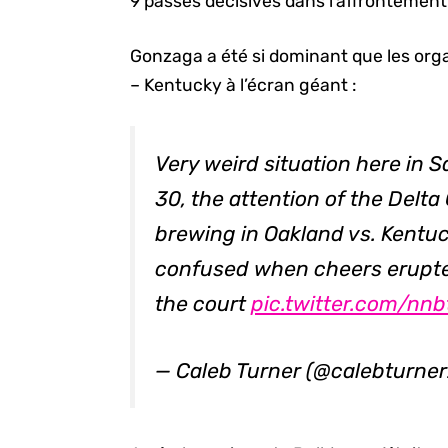
9 passes décisives dans l’affrontement
Gonzaga a été si dominant que les orga
– Kentucky à l’écran géant :
Very weird situation here in S
30, the attention of the Delt
brewing in Oakland vs. Kentu
confused when cheers erupted
the court
pic.twitter.com/nn
— Caleb Turner (@calebturne