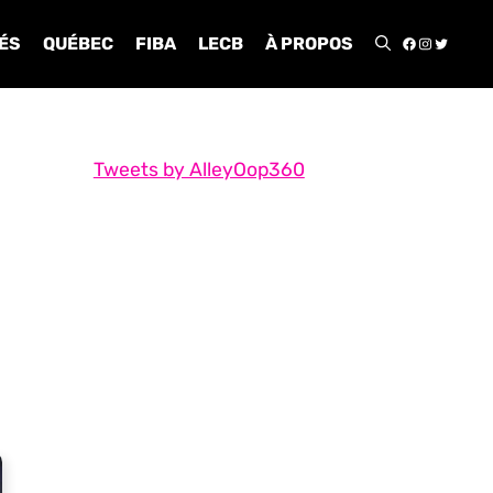
FACEBOO
INSTA
TWIT
ÉS
QUÉBEC
FIBA
LECB
À PROPOS
Tweets by AlleyOop360