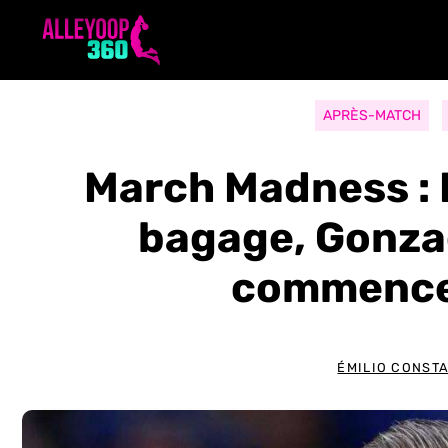
Aller
au
contenu
APRÈS-MATCH
March Madness : 
bagage, Gonza
commence
ÉMILIO CONST