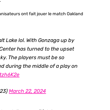
.
nisateurs ont fait jouer le match Oakland
alt Lake lol. With Gonzaga up by
a Center has turned to the upset
cky. The players must be so
 during the middle of a play on
btzh6K2e
r23)
March 22, 2024