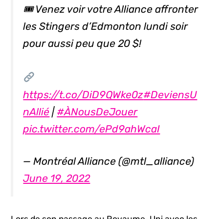
🎟 Venez voir votre Alliance affronter
les Stingers d’Edmonton lundi soir
pour aussi peu que 20 $!
https://t.co/DiD9QWke0z
#DeviensU
nAllié
|
#ÀNousDeJouer
pic.twitter.com/ePd9ahWcaI
— Montréal Alliance (@mtl_alliance)
June 19, 2022