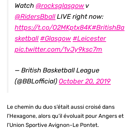
Watch
@rocksglasgow
v
@RidersBball
LIVE right now:
https://t.co/O2MKptx84K
#BritishBa
sketball
#Glasgow
#Leicester
pic.twitter.com/1vJy9ksc7m
— British Basketball League
(@BBLofficial)
October 20, 2019
Le chemin du duo s’était aussi croisé dans
l’Hexagone, alors qu’il évoluait pour Angers et
l’Union Sportive Avignon-Le Pontet.