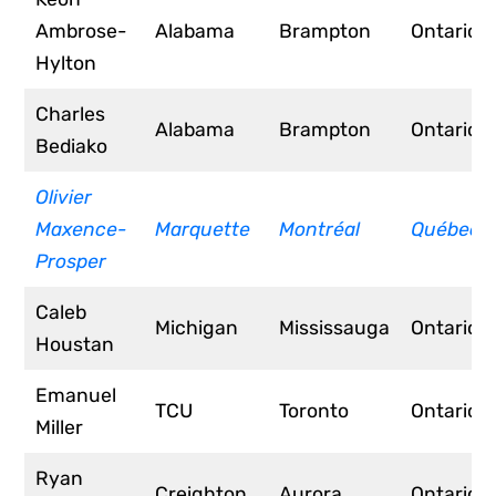
Ambrose-
Alabama
Brampton
Ontario
Hylton
Charles
Alabama
Brampton
Ontario
Bediako
Olivier
Maxence-
Marquette
Montréal
Québec
Prosper
Caleb
Michigan
Mississauga
Ontario
Houstan
Emanuel
TCU
Toronto
Ontario
Miller
Ryan
Creighton
Aurora
Ontario