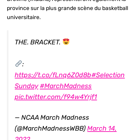
province sur la plus grande scène du basketball
universitaire.
THE. BRACKET.
:
https://t.co/fLnq6Z0d8b
#Selection
Sunday
#MarchMadness
pic.twitter.com/f94w4Yrjf1
— NCAA March Madness
(@MarchMadnessWBB)
March 14,
2022