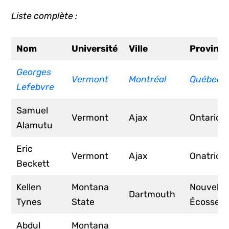
Liste complète :
Nom
Université
Ville
Provinc
Georges
Vermont
Montréal
Québec
Lefebvre
Samuel
Vermont
Ajax
Ontario
Alamutu
Eric
Vermont
Ajax
Onatrio
Beckett
Kellen
Montana
Nouvelle
Dartmouth
Tynes
State
Écosse
Abdul
Montana