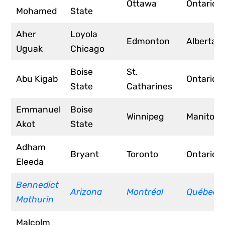
Ottawa
Ontario
Mohamed
State
Aher
Loyola
Edmonton
Alberta
Uguak
Chicago
Boise
St.
Abu Kigab
Ontario
State
Catharines
Emmanuel
Boise
Winnipeg
Manitoba
Akot
State
Adham
Bryant
Toronto
Ontario
Eleeda
Bennedict
Arizona
Montréal
Québec
Mathurin
Malcolm