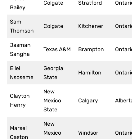
Colgate
Stratford
Ontario
Bailey
Sam
Colgate
Kitchener
Ontario
Thomson
Jasman
Texas A&M
Brampton
Ontario
Sangha
Eliel
Georgia
Hamilton
Ontario
Nsoseme
State
New
Clayton
Mexico
Calgary
Alberta
Henry
State
New
Marsei
Mexico
Windsor
Ontario
Caston