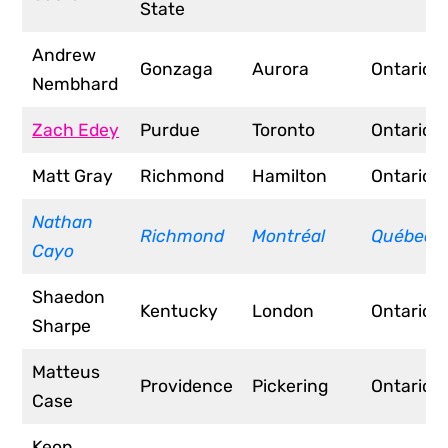
State
Andrew
Gonzaga
Aurora
Ontario
Nembhard
Zach Edey
Purdue
Toronto
Ontario
Matt Gray
Richmond
Hamilton
Ontario
Nathan
Richmond
Montréal
Québec
Cayo
Shaedon
Kentucky
London
Ontario
Sharpe
Matteus
Providence
Pickering
Ontario
Case
Keon