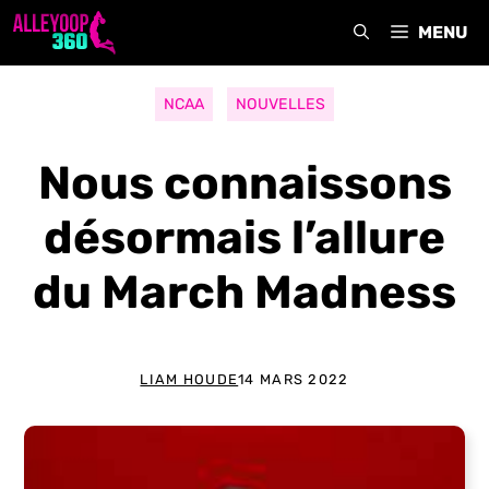
Aller
MENU
au
contenu
NCAA
NOUVELLES
Nous connaissons
désormais l’allure
du March Madness
LIAM HOUDE
14 MARS 2022