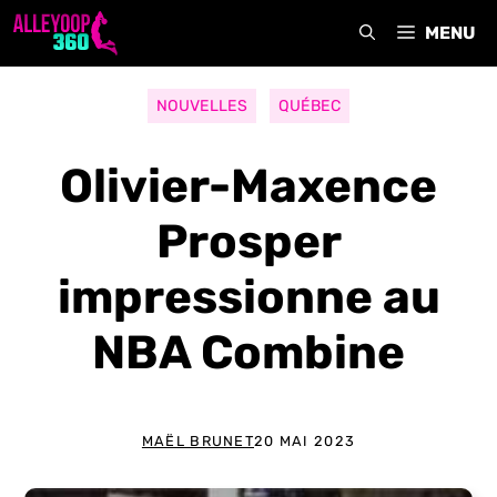
Aller
MENU
au
contenu
NOUVELLES
QUÉBEC
Olivier-Maxence
Prosper
impressionne au
NBA Combine
MAËL BRUNET
20 MAI 2023