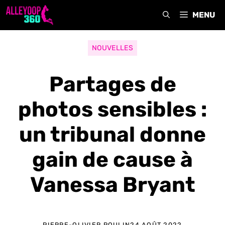
Aller
MENU
au
contenu
NOUVELLES
Partages de
photos sensibles :
un tribunal donne
gain de cause à
Vanessa Bryant
PIERRE-OLIVIER POULIN
24 AOÛT 2022