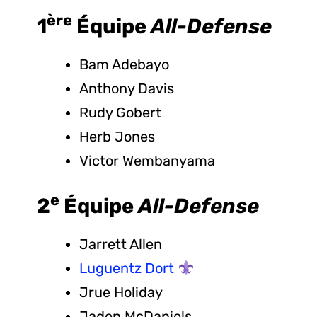
ère
1
Équipe
All-Defense
Bam Adebayo
Anthony Davis
Rudy Gobert
Herb Jones
Victor Wembanyama
e
2
Équipe
All-Defense
Jarrett Allen
Luguentz Dort
Jrue Holiday
Jaden McDaniels