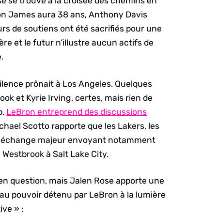
e se trouve à la croisée des chemins en
ron James aura 38 ans, Anthony Davis
eurs de soutiens ont été sacrifiés pour une
re et le futur n’illustre aucun actifs de
.
 silence prônait à Los Angeles. Quelques
k et Kyrie Irving, certes, mais rien de
p,
LeBron entreprend des discussions
chael Scotto rapporte que les Lakers, les
’un échange majeur envoyant notamment
 Westbrook à Salt Lake City.
en question, mais Jalen Rose apporte une
au pouvoir détenu par LeBron à la lumière
ive » :