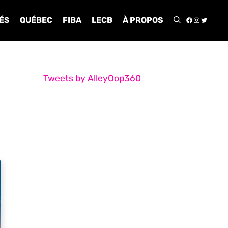
FACEBOO
INSTA
TWIT
ÉS
QUÉBEC
FIBA
LECB
À PROPOS
Tweets by AlleyOop360