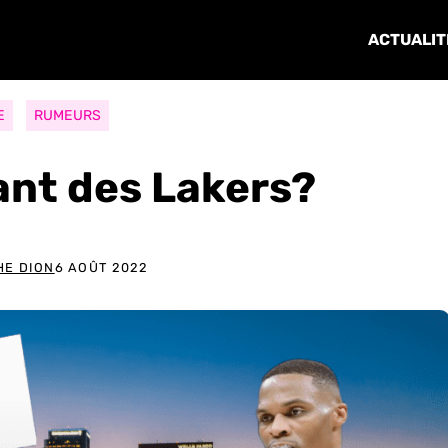
ACTUALIT
E
RUMEURS
lant des Lakers?
HE DION
6 AOÛT 2022