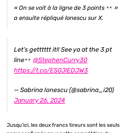
« On se voit à la ligne de 3 points
»
a ensuite répliqué Ionescu sur X.
Let’s getttttt it!! See ya at the 3 pt
line
@StephenCurry30
https://t.co/ES0JlEDJW3
— Sabrina Ionescu (@sabrina_i20)
January 26, 2024
Jusqu’ici, les deux francs tireurs sont les seuls