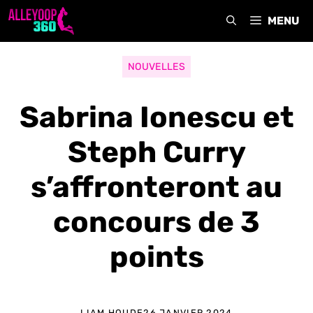
Aller
MENU
au
contenu
NOUVELLES
Sabrina Ionescu et
Steph Curry
s’affronteront au
concours de 3
points
LIAM HOUDE
26 JANVIER 2024