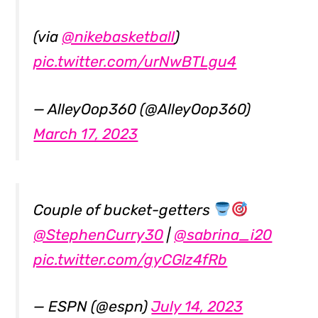
(via
@nikebasketball
)
pic.twitter.com/urNwBTLgu4
— AlleyOop360 (@AlleyOop360)
March 17, 2023
Couple of bucket-getters
@StephenCurry30
|
@sabrina_i20
pic.twitter.com/gyCGlz4fRb
— ESPN (@espn)
July 14, 2023