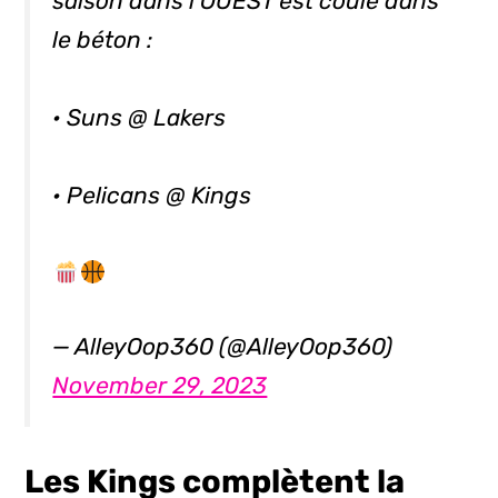
saison dans l'OUEST est coulé dans
le béton :
• Suns @ Lakers
• Pelicans @ Kings
— AlleyOop360 (@AlleyOop360)
November 29, 2023
Les Kings complètent la