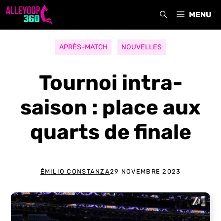
Aller
MENU
au
contenu
APRÈS-MATCH
NOUVELLES
Tournoi intra-
saison : place aux
quarts de finale
ÉMILIO CONSTANZA
29 NOVEMBRE 2023