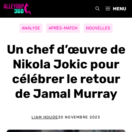
Aller
MENU
au
contenu
ANALYSE
APRÈS-MATCH
NOUVELLES
Un chef d’œuvre de
Nikola Jokic pour
célébrer le retour
de Jamal Murray
LIAM HOUDE
30 NOVEMBRE 2023