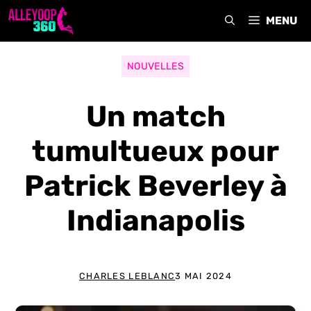
Aller
MENU
au
contenu
NOUVELLES
Un match
tumultueux pour
Patrick Beverley à
Indianapolis
CHARLES LEBLANC
3 MAI 2024