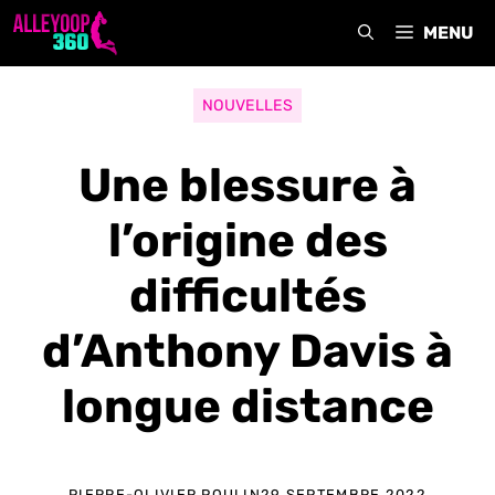
Aller
MENU
au
contenu
NOUVELLES
Une blessure à
l’origine des
difficultés
d’Anthony Davis à
longue distance
PIERRE-OLIVIER POULIN
29 SEPTEMBRE 2022