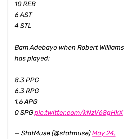
10 REB
6 AST
4 STL
Bam Adebayo when Robert Williams
has played:
8.3 PPG
6.3 RPG
1.6 APG
0 SPG
pic.twitter.com/kNzV68gHkX
— StatMuse (@statmuse)
May 24,