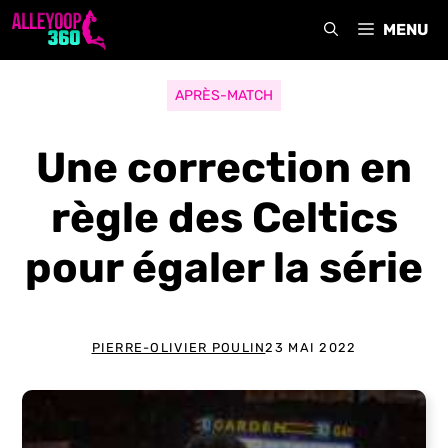
Aller
MENU
au
contenu
APRÈS-MATCH
Une correction en
règle des Celtics
pour égaler la série
PIERRE-OLIVIER POULIN
23 MAI 2022