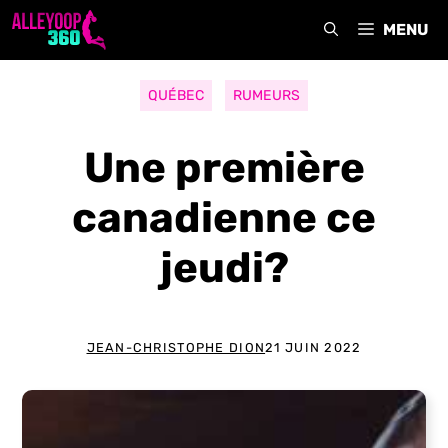
Aller
MENU
au
contenu
QUÉBEC
RUMEURS
Une première
canadienne ce
jeudi?
JEAN-CHRISTOPHE DION
21 JUIN 2022